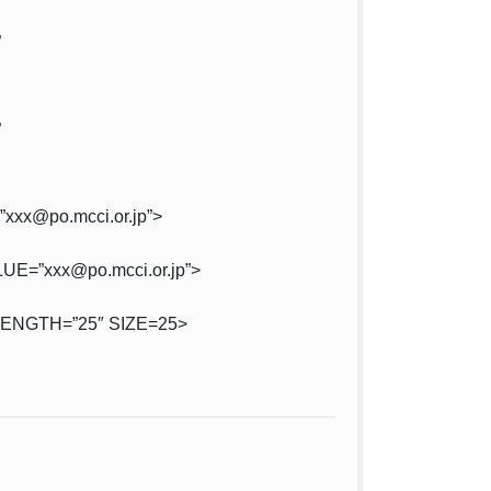
”
”
xx@po.mcci.or.jp”>
E=”xxx@po.mcci.or.jp”>
NGTH=”25″ SIZE=25>