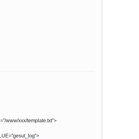
www/xxx/template.txt”>
UE=”gesut_log”>