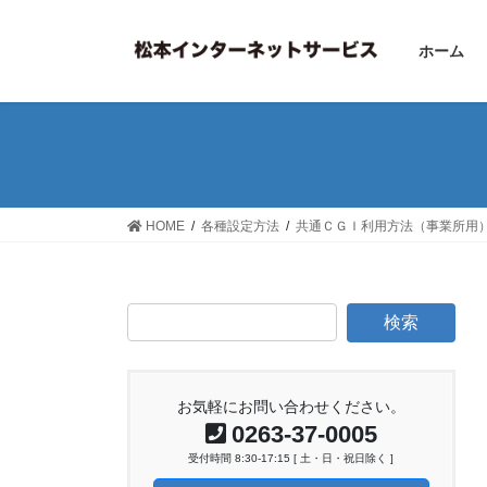
コ
ナ
ン
ビ
ホーム
テ
ゲ
ン
ー
ツ
シ
へ
ョ
ス
ン
キ
に
ッ
移
HOME
各種設定方法
共通ＣＧＩ利用方法（事業所用
プ
動
お気軽にお問い合わせください。
0263-37-0005
受付時間 8:30-17:15 [ 土・日・祝日除く ]