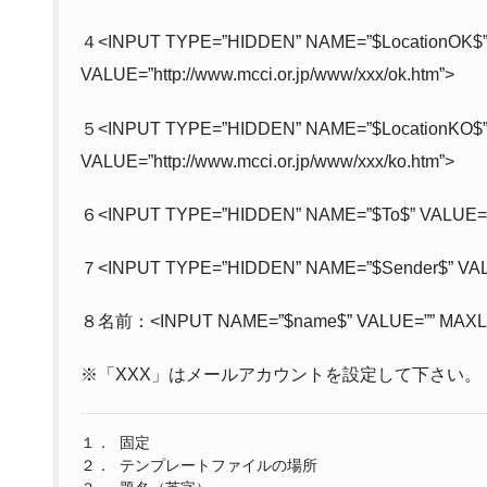
４<INPUT TYPE=”HIDDEN” NAME=”$LocationOK$
VALUE=”http://www.mcci.or.jp/www/xxx/ok.htm”>
５<INPUT TYPE=”HIDDEN” NAME=”$LocationKO$
VALUE=”http://www.mcci.or.jp/www/xxx/ko.htm”>
６<INPUT TYPE=”HIDDEN” NAME=”$To$” VALUE=”x
７<INPUT TYPE=”HIDDEN” NAME=”$Sender$” VALU
８名前：<INPUT NAME=”$name$” VALUE=”” MAXLE
※「XXX」はメールアカウントを設定して下さい。
１． 固定

２． テンプレートファイルの場所
