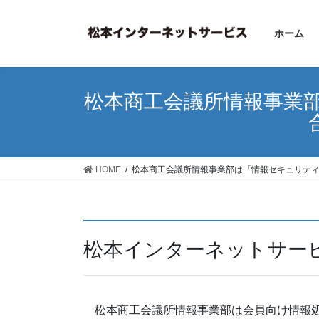
コ
ナ
ン
ビ
ホーム
テ
ゲ
ン
ー
ツ
シ
へ
ョ
松本商工会議所情報事業
ス
ン
キ
に
ッ
移
プ
動
HOME
松本商工会議所情報事業部は「情報セキュリテ
松本インターネットサー
松本商工会議所情報事業部は会員向け情報処