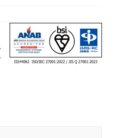
，
し
セ