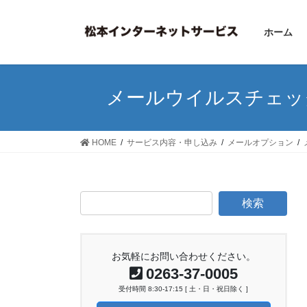
コ
ナ
ン
ビ
ホーム
テ
ゲ
ン
ー
ツ
シ
へ
ョ
メールウイルスチェッ
ス
ン
キ
に
ッ
移
HOME
サービス内容・申し込み
メールオプション
プ
動
お気軽にお問い合わせください。
0263-37-0005
受付時間 8:30-17:15 [ 土・日・祝日除く ]