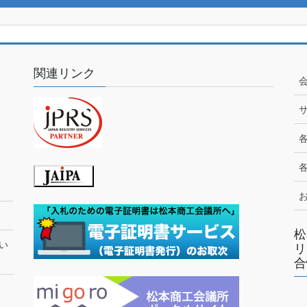
関連リンク
松
い
リ
合