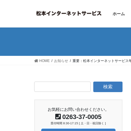
コ
ナ
ン
ビ
ホーム
テ
ゲ
ン
ー
ツ
シ
へ
ョ
ス
ン
キ
に
ッ
移
HOME
お知らせ
重要：松本インターネットサービス
プ
動
お気軽にお問い合わせください。
0263-37-0005
受付時間 8:30-17:15 [ 土・日・祝日除く ]