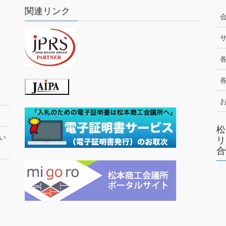
関連リンク
松
い
リ
合