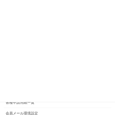
お気軽にお問い合わせください。
0263-37-0005
受付時間 8:30-17:15 [ 土・日・祝日除く ]
お問い合わせ
サービスメニュー
ホーム
サービス内容・申し込み
各種申請用紙一覧
会員メール環境設定